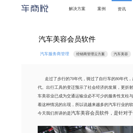

当前位置：
首页
/
资讯
/
汽车服务商管理
/ 汽车美容会员软件
解决方案
案例
资讯
汽车美容会员软件
汽车服务商管理
经销商管理云方案
汽车美容
走过了步行的
70
年代，骑过了自行车的
80
年代，
代。出行工具的变迁预示了社会经济的发展，更折
车美容业已成为交通运输业必不可少的服务性支柱
着这种情况的出现，所以说越来越多的汽车行业的
汽车美容会员软件
，是针对于
今天我们所讲的是