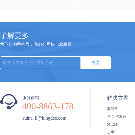
了解更多
留下您的手机号，我们会尽快与您联系
提交
解决方案
服务咨询
400-8863-178
车商云
苍穹·汽车云
cuina_li@kingdee.com
SCRM
二手车