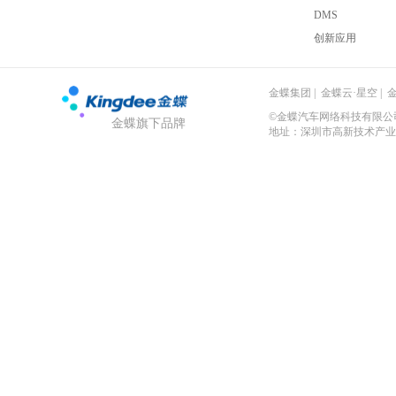
DMS
创新应用
金蝶集团
|
金蝶云·星空
|
©金蝶汽车网络科技有限公司 粤
金蝶旗下品牌
地址：深圳市高新技术产业