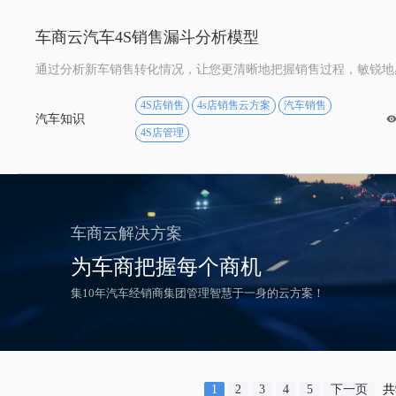
车商云汽车4S销售漏斗分析模型
4S店销售
4s店销售云方案
汽车销售
汽车知识

4S店管理
车商云解决方案
为车商把握每个商机
集10年汽车经销商集团管理智慧于一身的云方案！
1
2
3
4
5
下一页
共