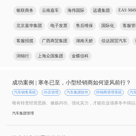
EAS·M4
银联商务
云南嘉车
海伟国际
远通集团
北京嘉华集团
电子发票
售后维保
国际化
客服管
客服招揽
广西商贸集团
湖南天娇
信达国贸汽车
润锦行
上海众国集团
金蝶信科
成功案例 | 寒冬已至，小型经销商如何逆风前行？
汽车销售系统
4S店管理
汽车集团软件
经销商管理系统
汽
唯有转变经营思路、修炼内功、强化实力，才能在这场寒冬中得以
汽车集团管理