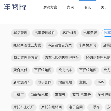

当前位置：
首页
/
资讯
/
汽车销售系统
解决方案
案例
关于
资讯
4S店管理
汽车管理软件
4S店销售
汽车美容
汽车
经销商管理云方案
4s店销售云方案
车商悦新闻
金蝶
4S店管理云方案
汽车4s店销售管理软件
经销商管理系统
聚合支付
百强经销商
欧龙汽车
百强经销商
欧龙
DMS
新能源汽车
电子合同
增值模块
主机厂
主机厂
新能源汽车
车商云
苍穹·汽车云
配件扫
摩托车主机厂
摩托车经销商
电子合同
二手车
东