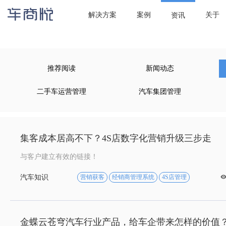

当前位置：
首页
/
资讯
/ 汽车知识
解决方案
案例
关于
资讯
推荐阅读
新闻动态
二手车运营管理
汽车集团管理
集客成本居高不下？4S店数字化营销升级三步走
与客户建立有效的链接！
汽车知识
营销获客
经销商管理系统
4S店管理

金蝶云苍穹汽车行业产品，给车企带来怎样的价值