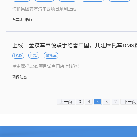
海鹏集团苍穹汽车云项目顺利上线
汽车集团管理
上线丨金蝶车商悦联手哈雷中国，共建摩托车DMS
DMS
哈雷
摩托车
哈雷摩托DMS项目试点门店上线啦！
新闻动态
上一页
3
4
5
6
7
下一页