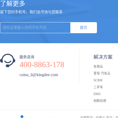
了解更多
留下您的手机号，我们会尽快与您联系
提交
解决方案
服务咨询
400-8863-178
车商云
苍穹·汽车云
cuina_li@kingdee.com
SCRM
二手车
DMS
创新应用
金蝶集团
|
金蝶云·星空
|