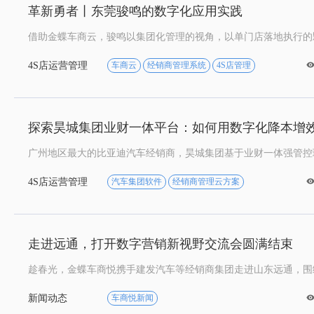
革新勇者丨东莞骏鸣的数字化应用实践
4S店运营管理
车商云
经销商管理系统
4S店管理

探索昊城集团业财一体平台：如何用数字化降本增
4S店运营管理
汽车集团软件
经销商管理云方案

走进远通，打开数字营销新视野交流会圆满结束
新闻动态
车商悦新闻
