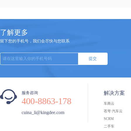
了解更多
留下您的手机号，我们会尽快与您联系
提交
解决方案
服务咨询
400-8863-178
车商云
苍穹·汽车云
cuina_li@kingdee.com
SCRM
二手车