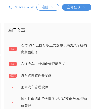
400-8863-178
注册

立即登录

热门文章
苍穹·汽车云国际版正式发布，助力汽车经销
HOT
商集团出海
东江汽车：精细化管理新范式
HOT
汽车管理软件开发商
HOT
国内汽车管理软件
挨个打电话询价太慢了？试试苍穹·汽车云询
价管理