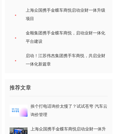
上海众国携手金蝶车商悦启动业财一体升级
项目
金顺集团携手金蝶车商悦，启动业财一体化
平台建设
启动！江苏伟杰集团携手车商悦，共启业财
一体化新篇章
推荐文章
挨个打电话询价太慢了？试试苍穹·汽车云
询价管理
上海众国携手金蝶车商悦启动业财一体升