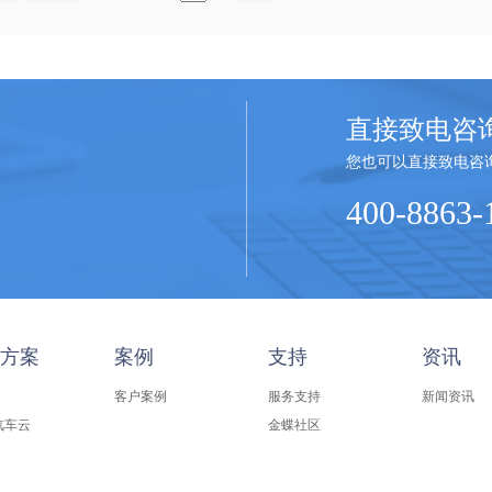
直接致电咨
您也可以直接致电咨
400-8863-
方案
案例
支持
资讯
客户案例
服务支持
新闻资讯
汽车云
金蝶社区