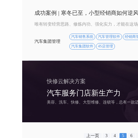
成功案例 | 寒冬已至，小型经销商如何逆
汽车销售系统
汽车管理软件
经销商
汽车集团管理
汽车集团软件
4S店管理
快修云解决方案
汽车服务门店新生产力
美容、洗车、快修、大型维修、连锁等，总有一款
上一页
3
4
5
6